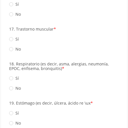
Sí
No
17. Trastorno muscular
Sí
No
18. Respiratorio (es decir, asma, alergias, neumonía,
EPOC, enﬁsema, bronquitis)
Sí
No
19. Estómago (es decir, úlcera, ácido re \ux
Sí
No