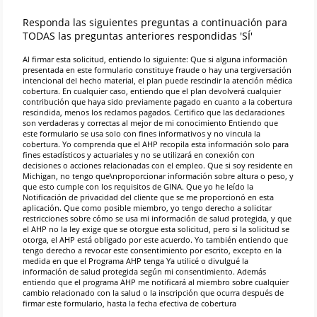
Responda las siguientes preguntas a continuación para
TODAS las preguntas anteriores respondidas 'SÍ'
Al ﬁrmar esta solicitud, entiendo lo siguiente: Que si alguna información
presentada en este formulario constituye fraude o hay una tergiversación
intencional del hecho material, el plan puede rescindir la atención médica
cobertura. En cualquier caso, entiendo que el plan devolverá cualquier
contribución que haya sido previamente pagado en cuanto a la cobertura
rescindida, menos los reclamos pagados. Certiﬁco que las declaraciones
son verdaderas y correctas al mejor de mi conocimiento Entiendo que
este formulario se usa solo con ﬁnes informativos y no vincula la
cobertura. Yo comprenda que el AHP recopila esta información solo para
ﬁnes estadísticos y actuariales y no se utilizará en conexión con
decisiones o acciones relacionadas con el empleo. Que si soy residente en
Michigan, no tengo que\nproporcionar información sobre altura o peso, y
que esto cumple con los requisitos de GINA. Que yo he leído la
Notiﬁcación de privacidad del cliente que se me proporcionó en esta
aplicación. Que como posible miembro, yo tengo derecho a solicitar
restricciones sobre cómo se usa mi información de salud protegida, y que
el AHP no la ley exige que se otorgue esta solicitud, pero si la solicitud se
otorga, el AHP está obligado por este acuerdo. Yo también entiendo que
tengo derecho a revocar este consentimiento por escrito, excepto en la
medida en que el Programa AHP tenga Ya utilicé o divulgué la
información de salud protegida según mi consentimiento. Además
entiendo que el programa AHP me notiﬁcará al miembro sobre cualquier
cambio relacionado con la salud o la inscripción que ocurra después de
ﬁrmar este formulario, hasta la fecha efectiva de cobertura